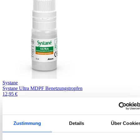
Systane
Systane Ultra MDPF Benetzungstropfen
12,95
€
Zustimmung
Details
Über Cookie