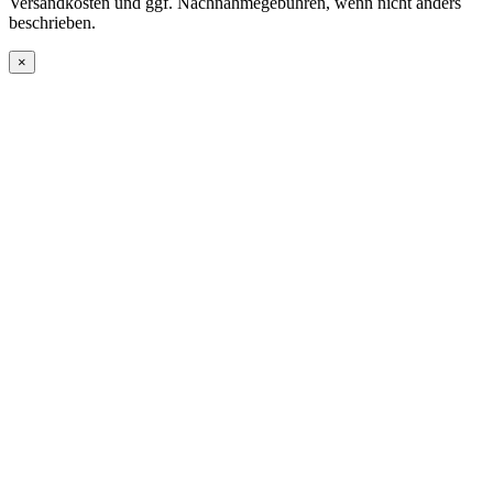
Versandkosten und ggf. Nachnahmegebühren, wenn nicht anders
beschrieben.
×