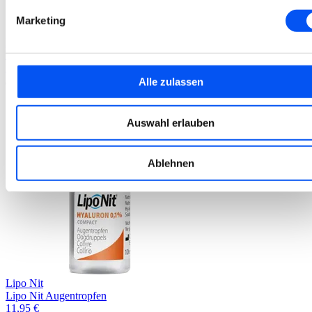
Marketing
Lipo Nit
Lipo Nit Augenspray sensitive
13,95
€
Alle zulassen
Auswahl erlauben
Ablehnen
Lipo Nit
Lipo Nit Augentropfen
11,95
€