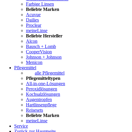
Farbige Linsen
Beliebte Marken
Acuvue
Dailies
Proclear
meineLinse
Beliebte Hersteller
Alcon
Bausch + Lomb
CooperVision
Johnson + Johnson
Menicon
Pflegemittel
alle Pflegemittel
Pflegemitteltypen
All-in-one-Lösungen
Peroxidlösungen
Kochsalzlösungen
Augentropfen
Hartlinsenpflege
Reisesets
Beliebte Marken
meineLinse
Service
Zurück zur Hauptseite