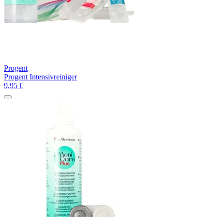
Progent
Progent Intensivreiniger
9,95
€