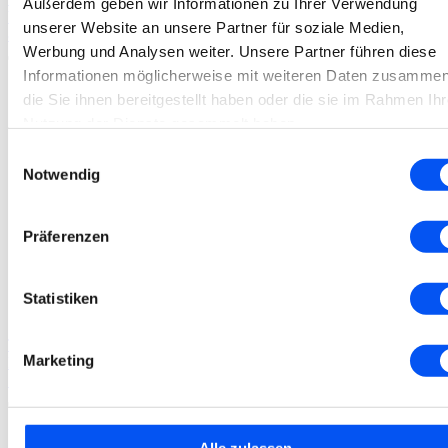
Außerdem geben wir Informationen zu Ihrer Verwendung
blink Total Care Oberflächenreiniger
unserer Website an unsere Partner für soziale Medien,
8,90
€
Werbung und Analysen weiter. Unsere Partner führen diese
Informationen möglicherweise mit weiteren Daten zusammen
die Sie ihnen bereitgestellt haben oder die sie im Rahmen Ihr
Nutzung der Dienste gesammelt haben.
Einwilligungsauswahl
Notwendig
Präferenzen
Statistiken
Total Care
Marketing
Blink Total Care Lösung
10,90
€
Alle zulassen