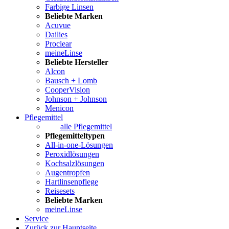
Farbige Linsen
Beliebte Marken
Acuvue
Dailies
Proclear
meineLinse
Beliebte Hersteller
Alcon
Bausch + Lomb
CooperVision
Johnson + Johnson
Menicon
Pflegemittel
alle Pflegemittel
Pflegemitteltypen
All-in-one-Lösungen
Peroxidlösungen
Kochsalzlösungen
Augentropfen
Hartlinsenpflege
Reisesets
Beliebte Marken
meineLinse
Service
Zurück zur Hauptseite