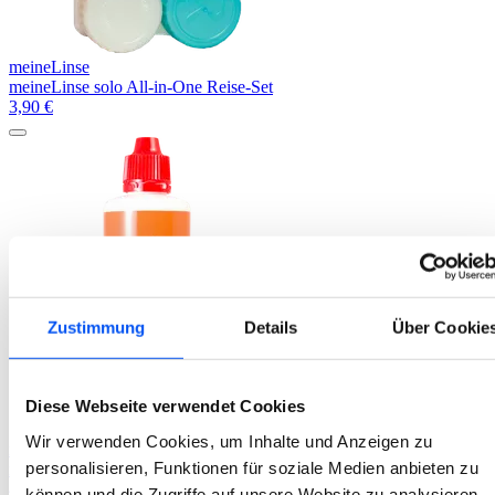
meineLinse
meineLinse solo All-in-One Reise-Set
3,90
€
Zustimmung
Details
Über Cookie
Diese Webseite verwendet Cookies
Wir verwenden Cookies, um Inhalte und Anzeigen zu
meineLinse
personalisieren, Funktionen für soziale Medien anbieten zu
meineLinse activ Peroxidlösung
4,90
€
können und die Zugriffe auf unsere Website zu analysieren.