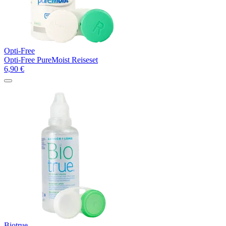
Opti-Free
Opti-Free PureMoist Reiseset
6,90
€
Biotrue