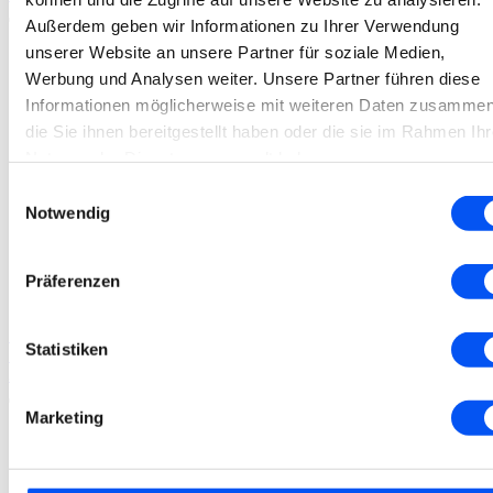
Außerdem geben wir Informationen zu Ihrer Verwendung
unserer Website an unsere Partner für soziale Medien,
Werbung und Analysen weiter. Unsere Partner führen diese
Informationen möglicherweise mit weiteren Daten zusammen
die Sie ihnen bereitgestellt haben oder die sie im Rahmen Ihr
Nutzung der Dienste gesammelt haben.
Einwilligungsauswahl
Notwendig
Präferenzen
SoloCare
Statistiken
Solocare Aqua Reise-Set
3,90
€
Marketing