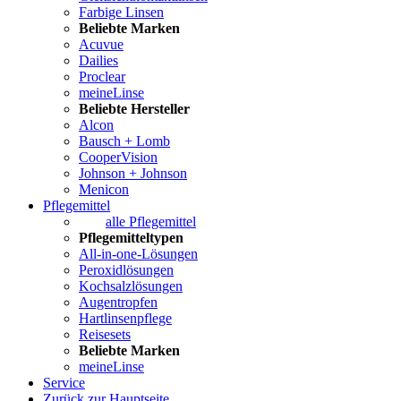
Farbige Linsen
Beliebte Marken
Acuvue
Dailies
Proclear
meineLinse
Beliebte Hersteller
Alcon
Bausch + Lomb
CooperVision
Johnson + Johnson
Menicon
Pflegemittel
alle Pflegemittel
Pflegemitteltypen
All-in-one-Lösungen
Peroxidlösungen
Kochsalzlösungen
Augentropfen
Hartlinsenpflege
Reisesets
Beliebte Marken
meineLinse
Service
Zurück zur Hauptseite