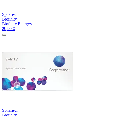
Sphärisch
Biofinity
Biofinity Energys
29,90
€
Sphärisch
Biofinity