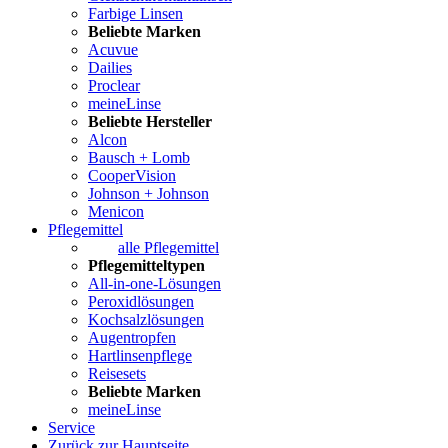
Farbige Linsen
Beliebte Marken
Acuvue
Dailies
Proclear
meineLinse
Beliebte Hersteller
Alcon
Bausch + Lomb
CooperVision
Johnson + Johnson
Menicon
Pflegemittel
alle Pflegemittel
Pflegemitteltypen
All-in-one-Lösungen
Peroxidlösungen
Kochsalzlösungen
Augentropfen
Hartlinsenpflege
Reisesets
Beliebte Marken
meineLinse
Service
Zurück zur Hauptseite