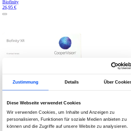
Biofinity
26,95
€
Zustimmung
Details
Über Cookie
Sphärisch
Diese Webseite verwendet Cookies
Biofinity
Biofinity XR
Wir verwenden Cookies, um Inhalte und Anzeigen zu
55,00
€
personalisieren, Funktionen für soziale Medien anbieten zu
können und die Zugriffe auf unsere Website zu analysieren.