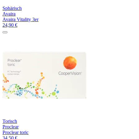
Sphärisch
Avaira
Avaira Vitality 3er
24,90
€
Torisch
Proclear
Proclear toric
34,50
€