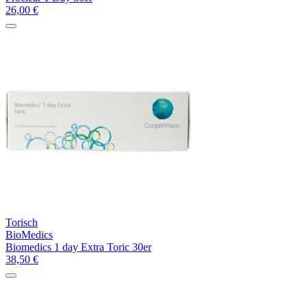
26,00
€
Torisch
BioMedics
Biomedics 1 day Extra Toric 30er
38,50
€