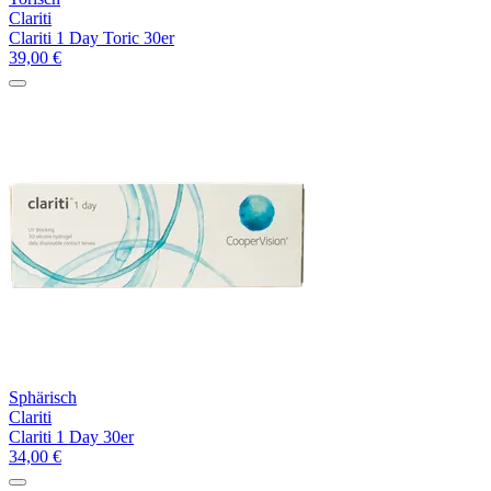
Clariti
Clariti 1 Day Toric 30er
39,00
€
Sphärisch
Clariti
Clariti 1 Day 30er
34,00
€