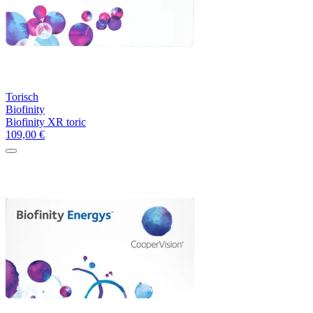
Torisch
Biofinity
Biofinity XR toric
109,00
€