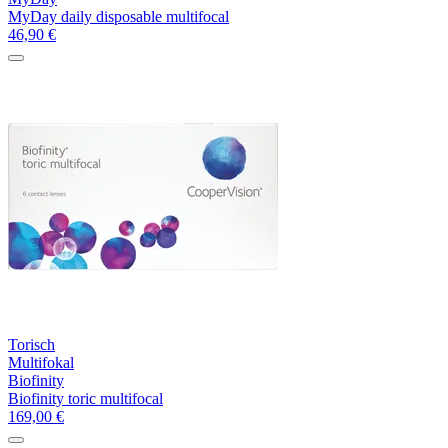
MyDay daily disposable multifocal
46,90
€
Torisch
Multifokal
Biofinity
Biofinity toric multifocal
169,00
€