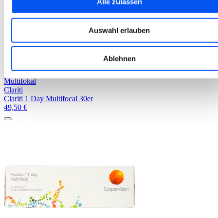
Alle zulassen
Auswahl erlauben
Ablehnen
Multifokal
Clariti
Clariti 1 Day Multifocal 30er
49,50
€