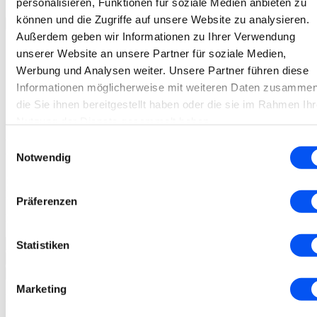
personalisieren, Funktionen für soziale Medien anbieten zu
können und die Zugriffe auf unsere Website zu analysieren.
×
Außerdem geben wir Informationen zu Ihrer Verwendung
Mein
Konto
unserer Website an unsere Partner für soziale Medien,
Meine
Favoriten
Werbung und Analysen weiter. Unsere Partner führen diese
Meine
Bestellungen
Meine
Korrektionswerte
Informationen möglicherweise mit weiteren Daten zusammen
Meine
Abonnements
die Sie ihnen bereitgestellt haben oder die sie im Rahmen Ihr
Abmelden
Nutzung der Dienste gesammelt haben.
Meine Favoriten
Einwilligungsauswahl
Notwendig
Im Kundenkonto speichern?
Hier anmelden
Favoritenliste teilen
Präferenzen
Kopieren Sie diesen Link und teilen Sie ihn mit Ihren Freunden:
Statistiken
Kopieren
×
Marketing
Die Favoritenliste ist noch leer.