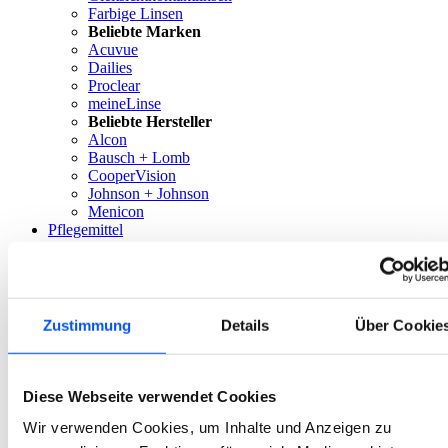
Farbige Linsen
Beliebte Marken
Acuvue
Dailies
Proclear
meineLinse
Beliebte Hersteller
Alcon
Bausch + Lomb
CooperVision
Johnson + Johnson
Menicon
Pflegemittel
alle Pflegemittel
Pflegemitteltypen
All-in-one-Lösungen
Peroxidlösungen
Kochsalzlösungen
Zustimmung
Details
Über Cookie
Augentropfen
Hartlinsenpflege
Reisesets
Beliebte Marken
Diese Webseite verwendet Cookies
meineLinse
Wir verwenden Cookies, um Inhalte und Anzeigen zu
Service
Zurück zur Hauptseite