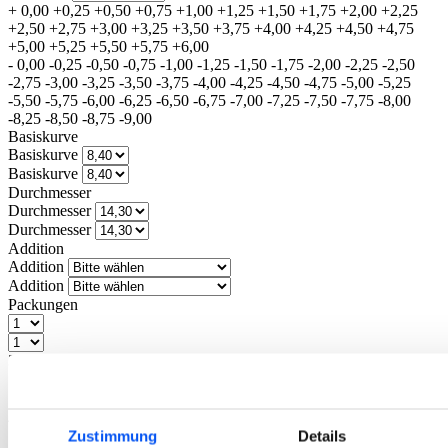
+
0,00
+0,25
+0,50
+0,75
+1,00
+1,25
+1,50
+1,75
+2,00
+2,25
+2,50
+2,75
+3,00
+3,25
+3,50
+3,75
+4,00
+4,25
+4,50
+4,75
+5,00
+5,25
+5,50
+5,75
+6,00
-
0,00
-0,25
-0,50
-0,75
-1,00
-1,25
-1,50
-1,75
-2,00
-2,25
-2,50
-2,75
-3,00
-3,25
-3,50
-3,75
-4,00
-4,25
-4,50
-4,75
-5,00
-5,25
-5,50
-5,75
-6,00
-6,25
-6,50
-6,75
-7,00
-7,25
-7,50
-7,75
-8,00
-8,25
-8,50
-8,75
-9,00
Basiskurve
Basiskurve
Basiskurve
Durchmesser
Durchmesser
Durchmesser
Addition
Addition
Addition
Packungen
3. Einzelbestellung oder Spar-Abo?
Einzelbestellung
Spar-Abo
46,00
€
41,40
€
Zustimmung
Details
Sie sparen
4,60
€