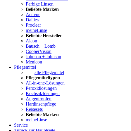
Farbige Linsen
Beliebte Marken
Acuvue
Dailies
Proclear
meineLinse
Beliebte Hersteller
Alcon
Bausch + Lomb
CooperVision
Johnson + Johnson
Menicon
Pflegemittel
alle Pflegemittel
Pflegemitteltypen
All-in-one-Lösungen
Peroxidlösungen
Kochsalzlösungen
Augentropfen
Hartlinsenpflege
Reisesets
Beliebte Marken
meineLinse
Service
Zurück zur Hauptseite