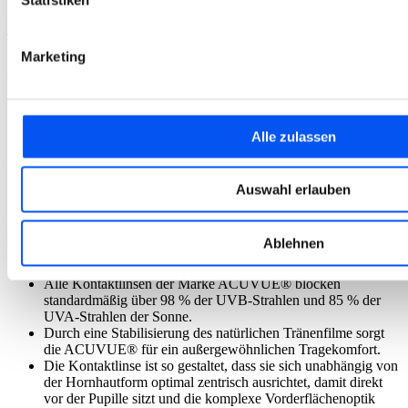
Produktbeschreibung
Marketing
ACUVUE® OASYS MULTIFOCAL
ACUVUE OASYS® ist eine der meistverkauften
Kontaktlinsenmarken der Welt, mit unübertroffenem Tragekomfort.
Alle zulassen
Digitale Geräte und ein anspruchsvolles Umfeld, wie bei einer
Klimaanlage oder trockener Luft, können zu mangelndem Komfort
und zur Reizung Ihrer Augen führen.
Die Kontaktlinsen der Marke ACUVUE OASYS® mit
Auswahl erlauben
HYDRACLEAR® PLUS Technologie gleichen in ihrer
Funktionsweise Ihrem Tränenfilm, um so das Gefühl müder Augen
zu verringern.
Ablehnen
Alle Kontaktlinsen der Marke ACUVUE® blocken
standardmäßig über 98 % der UVB-Strahlen und 85 % der
UVA-Strahlen der Sonne.
Durch eine Stabilisierung des natürlichen Tränenfilme sorgt
die ACUVUE® für ein außergewöhnlichen Tragekomfort.
Die Kontaktlinse ist so gestaltet, dass sie sich unabhängig von
der Hornhautform optimal zentrisch ausrichtet, damit direkt
vor der Pupille sitzt und die komplexe Vorderflächenoptik