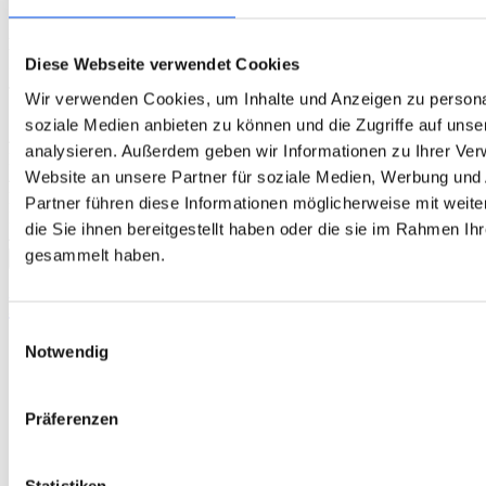
Erstlieferung sofort (Mindestbestellwert 20€)
Dauerhaft 10% Rabatt, ab der 1. Bestellung
Immer versandkostenfrei
Diese Webseite verwendet Cookies
Jederzeit kündbar
Wir verwenden Cookies, um Inhalte und Anzeigen zu personal
Ihren Lieferintervall können Sie im Warenkorb bestimmen.
soziale Medien anbieten zu können und die Zugriffe auf uns
4. Zusammenfassung
analysieren. Außerdem geben wir Informationen zu Ihrer Ve
Lieferung in 3-6 Werktagen
Website an unsere Partner für soziale Medien, Werbung und
4,99
€
kostenlose Lieferung ab 49,00
€
Partner führen diese Informationen möglicherweise mit wei
Preis:
inkl. MwSt.
die Sie ihnen bereitgestellt haben oder die sie im Rahmen Ih
46,00
€
gesammelt haben.
In den Warenkorb
Produktinformationen
Einwilligungsauswahl
Notwendig
Wassergehalt:
38%
Linsendurchmesser:
14,30 mm
Basiskurve:
8,40 mm
Nutzungsdauer:
14 Tag(e)
Präferenzen
Tragezeit:
bis zu 12 Std.
Sauerstoffdurchlässigkeit:
147 Dk/t
Hersteller:
Johnson&Johnson
Statistiken