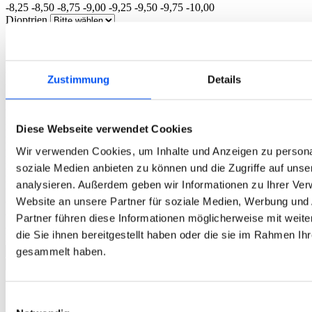
-8,25
-8,50
-8,75
-9,00
-9,25
-9,50
-9,75
-10,00
Dioptrien
+
0,00
+0,25
+0,50
+0,75
+1,00
+1,25
+1,50
+1,75
+2,00
+2,25
+2,50
+2,75
+3,00
+3,25
+3,50
+3,75
+4,00
+4,25
+4,50
+4,75
+5,00
+5,25
+5,50
+5,75
+6,00
-
0,00
-0,25
-0,50
-0,75
-1,00
-1,25
-1,50
-1,75
-2,00
-2,25
-2,50
Zustimmung
Details
-2,75
-3,00
-3,25
-3,50
-3,75
-4,00
-4,25
-4,50
-4,75
-5,00
-5,25
-5,50
-5,75
-6,00
-6,25
-6,50
-6,75
-7,00
-7,25
-7,50
-7,75
-8,00
-8,25
-8,50
-8,75
-9,00
-9,25
-9,50
-9,75
-10,00
Basiskurve
Diese Webseite verwendet Cookies
Basiskurve
Basiskurve
Wir verwenden Cookies, um Inhalte und Anzeigen zu personal
Durchmesser
soziale Medien anbieten zu können und die Zugriffe auf uns
Durchmesser
analysieren. Außerdem geben wir Informationen zu Ihrer Ve
Durchmesser
Addition
Website an unsere Partner für soziale Medien, Werbung und
Addition
Partner führen diese Informationen möglicherweise mit wei
Addition
die Sie ihnen bereitgestellt haben oder die sie im Rahmen Ih
Packungen
gesammelt haben.
3. Einzelbestellung oder Spar-Abo?
Einzelbestellung
Einwilligungsauswahl
Spar-Abo