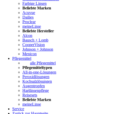
Farbige Linsen
Beliebte Marken
Acuvue
Dailies
Proclear
meineLinse
Beliebte Hersteller
Alcon
Bausch + Lomb
CooperVision
Johnson + Johnson
Menicon
Pflegemittel
alle Pflegemittel
Pflegemitteltypen
All-in-one-Lösungen
Peroxidlösungen
Kochsalzlösungen
Augentropfen
Hartlinsenpflege
Reisesets
Beliebte Marken
meineLinse
Service
Zurück zur Hauptseite