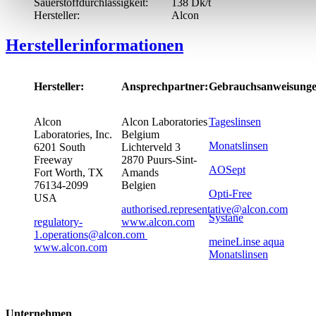
Sauerstoffdurchlässigkeit:
138 Dk/t
Hersteller:
Alcon
Herstellerinformationen
Hersteller:
Ansprechpartner:
Gebrauchsanweisunge
Alcon
Alcon Laboratories
Tageslinsen
Laboratories, Inc.
Belgium
Monatslinsen
6201 South
Lichterveld 3
Freeway
2870 Puurs-Sint-
AOSept
Fort Worth, TX
Amands
76134-2099
Belgien
Opti-Free
USA
authorised.representative@alcon.com
Systane
regulatory-
www.alcon.com
1.operations@alcon.com
meineLinse aqua
www.alcon.com
Monatslinsen
Unternehmen